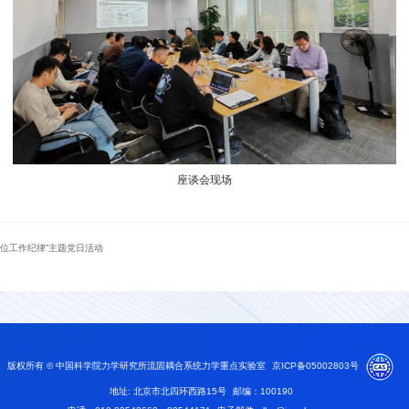
座谈会现场
岗位工作纪律”主题党日活动
版权所有 © 中国科学院力学研究所流固耦合系统力学重点实验室
京ICP备05002803号
地址: 北京市北四环西路15号
邮编：100190